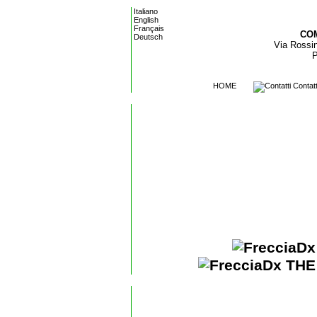
Italiano
English
Français
COM
Deutsch
Via Rossi
P
HOME
Contatt
THE 