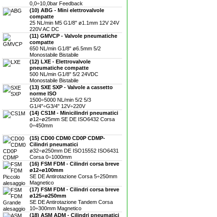
0,0÷10,0bar Feedback
(10) ABG - Mini elettrovalvole
compatte
25 NL/min M5 G1/8" ø1.1mm 12V 24V
220V AC DC
(11) GMVCP - Valvole pneumatiche
compatte
650 NL/min G1/8" ø6.5mm 5/2
Monostabile Bistabile
(12) LXE - Elettrovalvole
pneumatiche compatte
500 NL/min G1/8" 5/2 24VDC
Monostabile Bistabile
(13) SXE SXP - Valvole a cassetto
norme ISO
1500÷5000 NL/min 5/2 5/3
G1/4"÷G3/4" 12V÷220V
(14) CS1M - Minicilindri pneumatici
ø12÷ø25mm SE DE ISO6432 Corsa
0÷450mm
(15) CD00 CDM0 CD0P CDMP-
Cilindri pneumatici
ø32÷ø250mm DE ISO15552 ISO6431
Corsa 0÷1000mm
(16) FSM FDM - Cilindri corsa breve
ø12÷ø100mm
SE DE Antirotazione Corsa 5÷250mm
Magnetico
(17) FSM FDM - Cilindri corsa breve
ø125÷ø250mm
SE DE Antirotazione Tandem Corsa
10÷300mm Magnetico
(18) ASM ADM - Cilindri pneumatici