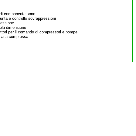
o di componente sono:
unta e controllo sovrappressioni
ressione
cola dimensione
uttori per il comando di compressori e pompe
i aria compressa