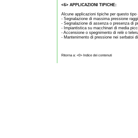
<6> APPLICAZIONI TIPICHE:
Alcune applicazioni tipiche per questo tip
- Segnalazione di massima pressione raggi
- Segnalazione di assenza o presenza di p
- Impiantistica su macchinari di media pic
- Accensione o spegnimento di relè o teler
- Mantenimento di pressione nei serbatoi d
Ritorna a:
<0> Indice dei contenuti