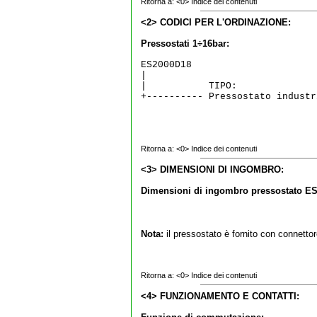
Ritorna a:
<0> Indice dei contenuti
<2> CODICI PER L'ORDINAZIONE:
Pressostati 1÷16bar:
ES2000D18   

|

|           TIPO:

+---------- Pressostato industr
Ritorna a:
<0> Indice dei contenuti
<3> DIMENSIONI DI INGOMBRO:
Dimensioni di ingombro pressostato E
Nota:
il pressostato è fornito con connettore
Ritorna a:
<0> Indice dei contenuti
<4> FUNZIONAMENTO E CONTATTI: