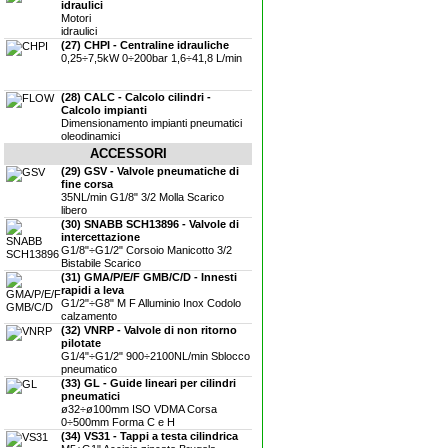
idraulici
Motori
idraulici
(27) CHPI - Centraline idrauliche
0,25÷7,5kW 0÷200bar 1,6÷41,8 L/min
(28) CALC - Calcolo cilindri -
Calcolo impianti
Dimensionamento impianti pneumatici
oleodinamici
ACCESSORI
(29) GSV - Valvole pneumatiche di
fine corsa
35NL/min G1/8" 3/2 Molla Scarico
libero
(30) SNABB SCH13896 - Valvole di
intercettazione
G1/8"÷G1/2" Corsoio Manicotto 3/2
Bistabile Scarico
(31) GMA/P/E/F GMB/C/D - Innesti
rapidi a leva
G1/2"÷G8" M F Alluminio Inox Codolo
calzamento
(32) VNRP - Valvole di non ritorno
pilotate
G1/4"÷G1/2" 900÷2100NL/min Sblocco
pneumatico
(33) GL - Guide lineari per cilindri
pneumatici
ø32÷ø100mm ISO VDMA Corsa
0÷500mm Forma C e H
(34) VS31 - Tappi a testa cilindrica