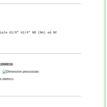
iale G1/8" G1/4" NO (NA) ed NC

S2000D18:
 elettrico.