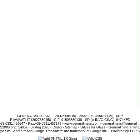
GENERALMATIC SRL - Via Rossini 80 - 20025 LEGNANO (MI) ITALY
P.IVA(VAT):IT12627630150 - C.F.:01506850138 - SDI(e-INVOICING):1N74KED
39.0331.455647 - Fax:+39.0331.457175 -
www.generalmatic.com
-
generalmatic@generalm
 ES2000.php: 14052
- 07 Aug 2026 -
Codici
-
Sitemap
-
Valves for Glass
- Generalmatic srl © 
le Site Search™
and
Google Translate™
are trademark of Google Inc. - Powered by PHP 5