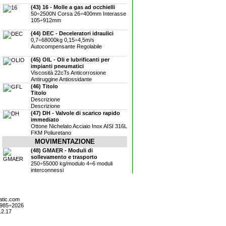
(43) 16 - Molle a gas ad occhielli
50÷2500N Corsa 26÷400mm Interasse
105÷912mm
(44) DEC - Deceleratori idraulici
0,7÷68000kg 0,15÷4,5m/s
Autocompensante Regolabile
(45) OIL - Oli e lubrificanti per
impianti pneumatici
Viscosità 22cTs Anticorrosione
Antiruggine Antiossidante
(46) Titolo
Titolo
Descrizione
Descrizione
(47) DH - Valvole di scarico rapido
immediato
Ottone Nichelato Acciaio Inox AISI 316L
FKM Poliuretano
MOVIMENTAZIONE
(48) GMAER - Moduli di
sollevamento e trasporto
250÷55000 kg/modulo 4÷6 moduli
interconnessi
atic.com
1985÷2026
.2.17