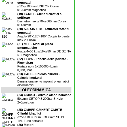
compatti
ø12÷ø100mm UNITOP Corsa
0÷250mm Magnetico
(19) ECM31 - Cilindri elastici a
soffietto
Diametro max ø70÷ø660mm Corsa
0÷430mm
(20) S05 S07 S10 - Attuatori rotanti
compatti
Angolo 90°-120°-180° Coppia torcente
max 2000Nm
(21) MPP - Mani di presa
pneumatiche
Forza 4÷60 kg ø16÷ø50mm DE SE NA
NC Magnetico
(22) FLOW - Tabella delle portate -
Flow chart
Portata nom 1÷100000NL/min
0,0÷8,0bar
(23) CALC - Calcolo cilindri -
Calcolo impianti
Dimensionamento impianti pneumatici
oleodinamici
OLEODINAMICA
(24) GMDS3 - Valvole oleodinamiche
50L/min CETOP 3 200bar 3÷4vie
2÷3posizioni
(25) GMHFR GMHFRT GMHTE-
Cilindri idraulici
ø25÷ø100 Corsa 0÷800mm SE DE
TEL Tubo portante
(26) Motori