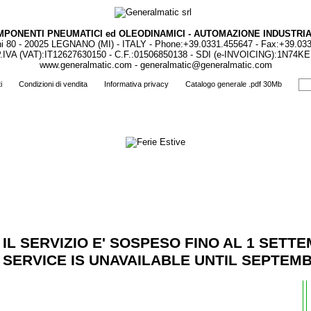
PONENTI PNEUMATICI ed OLEODINAMICI - AUTOMAZIONE INDUSTRI
ni 80 - 20025 LEGNANO (MI) - ITALY - Phone:+39.0331.455647 - Fax:+39.03
.IVA (VAT):IT12627630150 - C.F.:01506850138 - SDI (e-INVOICING):1N74K
www.generalmatic.com
-
generalmatic@generalmatic.com
i
Condizioni di vendita
Informativa privacy
Catalogo generale .pdf 30Mb
IL SERVIZIO E' SOSPESO FINO AL 1 SETT
SERVICE IS UNAVAILABLE UNTIL SEPTEMB