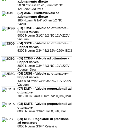
azionamento diretto
50 NL/min G1/8" ø1,5mm 3/2 NC
12÷220V CNOMO
(02) AMG - Elettrovalvole ad
azionamento diretto
180 NL/min G1/4" ø3mm 3/2 NC
24VDC
(03) 1RSG - Valvole ad otturatore -
Poppet valves
5000 NL/min G1/2" 3/2 NC 12V÷220V
Vacuum
(04) 3SCG - Valvole ad otturatore -
Poppet valves
5300 NL/min G3/4" 5/2 12V÷220V ISO3
(05) 2CBG - Valvole ad otturatore -
Poppet valves
8000 NL/min G3/4" 4/3 NC 12V÷220V
Counter Blow
(06) 2RSG - Valvole ad otturatore -
Poppet valves
13000 NL/min G3/4" 3/2 NC 12V÷220V
Vacuum
(07) DMT4 - Valvole proporzionali ad
otturatore
70÷2100 NL/min G1/2" 3vie 0,0÷6,0bar
(08) DMT5 - Valvole proporzionali ad
otturatore
8000 NL/min G3/4" 3vie 0,0÷6,0bar
(09) RPB - Regolatori di pressione
ad otturatore
8000 NL/min G3/4" Relieving