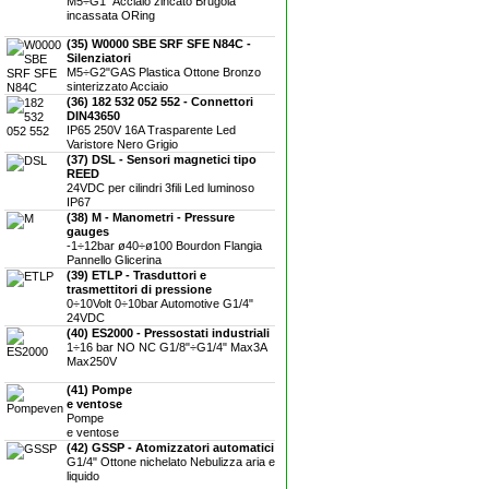
M5÷G1" Acciaio zincato Brugola
incassata ORing
(35) W0000 SBE SRF SFE N84C -
Silenziatori
M5÷G2"GAS Plastica Ottone Bronzo
sinterizzato Acciaio
(36) 182 532 052 552 - Connettori
DIN43650
IP65 250V 16A Trasparente Led
Varistore Nero Grigio
(37) DSL - Sensori magnetici tipo
REED
24VDC per cilindri 3fili Led luminoso
IP67
(38) M - Manometri - Pressure
gauges
-1÷12bar ø40÷ø100 Bourdon Flangia
Pannello Glicerina
(39) ETLP - Trasduttori e
trasmettitori di pressione
0÷10Volt 0÷10bar Automotive G1/4"
24VDC
(40) ES2000 - Pressostati industriali
1÷16 bar NO NC G1/8"÷G1/4" Max3A
Max250V
(41) Pompe
e ventose
Pompe
e ventose
(42) GSSP - Atomizzatori automatici
G1/4" Ottone nichelato Nebulizza aria e
liquido