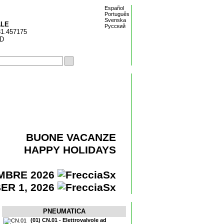
Español
Português
Svenska
ALE
Pусский
31.457175
ED
BUONE VACANZE
HAPPY HOLIDAYS
EMBRE 2026
ER 1, 2026
PNEUMATICA
(01) CN.01 - Elettrovalvole ad